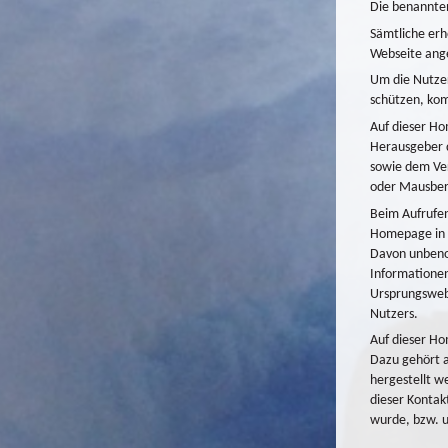
Die benannte
Sämtliche erh
Webseite ange
Um die Nutzer
schützen, kom
Auf dieser Ho
Herausgeber d
sowie dem Ver
oder Mausberü
Beim Aufrufe
Homepage in d
Davon unbenom
Informationen
Ursprungswebs
Nutzers.
Auf dieser Ho
Dazu gehört a
hergestellt w
dieser Kontak
wurde, bzw. 