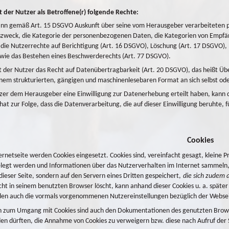
 der Nutzer als Betroffene(r) folgende Rechte:
ann gemäß Art. 15 DSGVO Auskunft über seine vom Herausgeber verarbeiteten p
zweck, die Kategorie der personenbezogenen Daten, die Kategorien von Empfän
die Nutzerrechte auf Berichtigung (Art. 16 DSGVO), Löschung (Art. 17 DSGVO),
wie das Bestehen eines Beschwerderechts (Art. 77 DSGVO).
der Nutzer das Recht auf Datenübertragbarkeit (Art. 20 DSGVO), das heißt Üb
einem strukturierten, gängigen und maschinenlesebaren Format an sich selbst od
tzer dem Herausgeber eine Einwilligung zur Datenerhebung erteilt haben, kann
hat zur Folge, dass die Datenverarbeitung, die auf dieser Einwilligung beruhte, 
Cookies
ternetseite werden Cookies eingesetzt. Cookies sind, vereinfacht gesagt, kleine
elegt werden und Informationen über das Nutzerverhalten im Internet sammeln,
ieser Seite, sondern auf den Servern eines Dritten gespeichert,
die sich zudem 
icht in seinem benutzten Browser löscht, kann anhand dieser Cookies u. a. später
en auch die vormals vorgenommenen Nutzereinstellungen bezüglich der Websei
 zum Umgang mit Cookies sind auch den Dokumentationen des genutzten Browser
den dürften, die Annahme von Cookies zu verweigern bzw. diese nach Aufruf der 