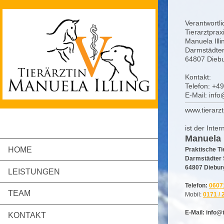
Verantwortli
Tierarztprax
Manuela
Ill
Darmstädter
64807
Dieb
Kontakt:
Telefon:
+49
E-Mail: info@
www.tierarztp
ist der Inter
Manuela I
HOME
Praktische Ti
Darmstädter 
64807 Diebur
LEISTUNGEN
Telefon:
06071
TEAM
Mobil:
0171 / 
E-Mail: info@t
KONTAKT