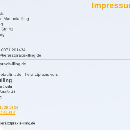
Impress
ch:
is Manuela Illing
ing
 Str. 41
urg
 6071 201434
tierarztpraxis-illing.de
raxis-illing.de
netauftritt der Tierarztpraxis von:
lling
erärztin
Straße 41
g
 / 20 14 34
20 64 65 8
ierarztpraxis-illing.de