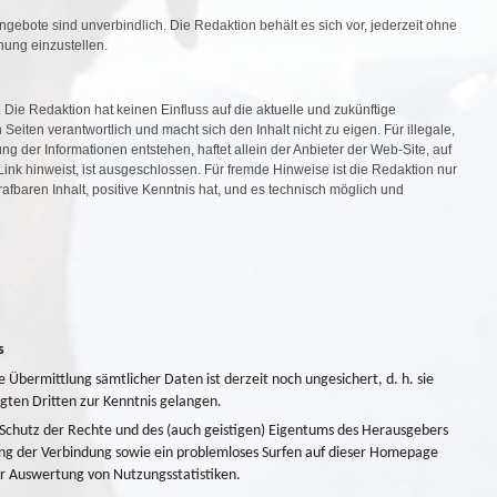
 Angebote sind unverbindlich. Die Redaktion behält es sich vor, jederzeit ohne
hung einzustellen.
 Die Redaktion hat keinen Einfluss auf die aktuelle und zukünftige
 Seiten verantwortlich und macht sich den Inhalt nicht zu eigen. Für illegale,
ng der Informationen entstehen, haftet allein der Anbieter der Web-Site, auf
Link hinweist, ist ausgeschlossen. Für fremde Hinweise ist die Redaktion nur
afbaren Inhalt, positive Kenntnis hat, und es technisch möglich und
s
Übermittlung sämtlicher Daten ist derzeit noch ungesichert, d. h. sie
gten Dritten zur Kenntnis gelangen.
chutz der Rechte und des (auch geistigen) Eigentums des Herausgebers
ng der Verbindung sowie ein problemloses Surfen auf dieser Homepage
ur Auswertung von Nutzungsstatistiken.