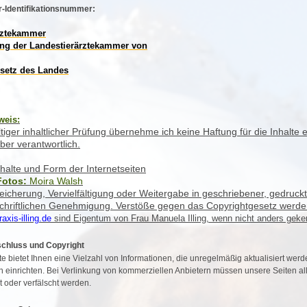
-Identifikationsnummer:
rztekammer
ng der Landestierärztekammer von
esetz des Landes
weis:
ltiger inhaltlicher Prüfung übernehme ich keine Haftung für die Inhalte e
ber verantwortlich.
halte und Form der Internetseiten
Fotos:
Moira Walsh
eicherung, Vervielfältigung oder Weitergabe in geschriebener, gedruck
schriftlichen Genehmigung. Verstöße gegen das Copyrightgesetz werden
axis-illing.de
sind Eigentum von Frau Manuela Illing, wenn nicht anders geke
chluss und Copyright
e bietet Ihnen eine Vielzahl von Informationen, die unregelmäßig aktualisiert we
 einrichten. Bei Verlinkung von kommerziellen Anbietern müssen unsere Seiten all
t oder verfälscht werden.