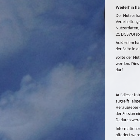
Weiterhin hat
Der Nutzer k
Verarbeitungs
Nutzerdaten, 
21 DGSVO) so
Außerdem hat 
der Seite in 
Sollte der Nu
werden. Dies 
darf.
Auf dieser In
zugreift, abg
Herausgeber d
der Session n
Dadurch werd
Informationen
offeriert wer