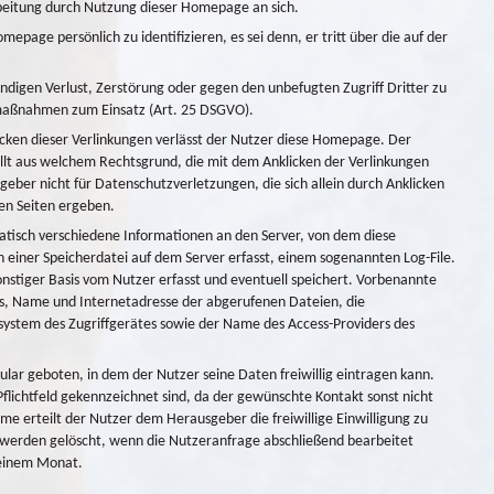
eitung durch Nutzung dieser Homepage an sich.
ge persönlich zu identifizieren, es sei denn, er tritt über die auf der
ndigen Verlust, Zerstörung oder gegen den unbefugten Zugriff Dritter zu
smaßnahmen zum Einsatz (Art. 25 DSGVO).
cken dieser Verlinkungen verlässt der Nutzer diese Homepage. Der
lt aus welchem Rechtsgrund, die mit dem Anklicken der Verlinkungen
er nicht für Datenschutzverletzungen, die sich allein durch Anklicken
en Seiten ergeben.
sch verschiedene Informationen an den Server, von dem diese
iner Speicherdatei auf dem Server erfasst, einem sogenannten Log-File.
nstiger Basis vom Nutzer erfasst und eventuell speichert. Vorbenannte
ffs, Name und Internetadresse der abgerufenen Dateien, die
ssystem des Zugriffgerätes sowie der Name des Access-Providers des
lar geboten, in dem der Nutzer seine Daten freiwillig eintragen kann.
lichtfeld gekennzeichnet sind, da der gewünschte Kontakt sonst nicht
e erteilt der Nutzer dem Herausgeber die freiwillige Einwilligung zu
 werden gelöscht, wenn die Nutzeranfrage abschließend bearbeitet
 einem Monat.