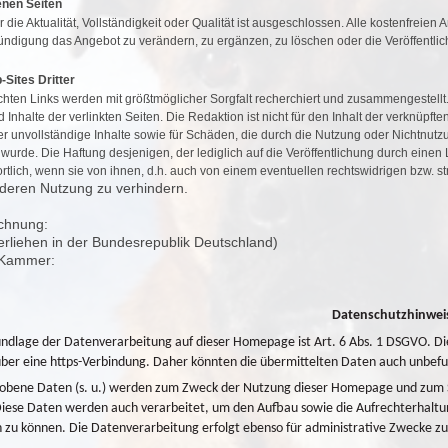
genen Seiten
r die Aktualität, Vollständigkeit oder Qualität ist ausgeschlossen. Alle kostenfreien
ündigung das Angebot zu verändern, zu ergänzen, zu löschen oder die Veröffentlic
-Sites Dritter
ichten Links werden mit größtmöglicher Sorgfalt recherchiert und zusammengestellt.
 Inhalte der verlinkten Seiten. Die Redaktion ist nicht für den Inhalt der verknüpften
er unvollständige Inhalte sowie für Schäden, die durch die Nutzung oder Nichtnutzu
wurde. Die Haftung desjenigen, der lediglich auf die Veröffentlichung durch einen 
tlich, wenn sie von ihnen, d.h. auch von einem eventuellen rechtswidrigen bzw. str
 deren Nutzung zu verhindern.
chnung:
verliehen in der Bundesrepublik Deutschland)
 Kammer:
Datenschutzhinwei
ndlage der Datenverarbeitung auf dieser Homepage ist Art. 6 Abs. 1 DSGVO. Die 
 über eine https-Verbindung. Daher könnten die übermittelten Daten auch unbefu
obene Daten (s. u.) werden zum Zweck der Nutzung dieser Homepage und zum S
Diese Daten werden auch verarbeitet, um den Aufbau sowie die Aufrechterhaltu
 zu können. Die Datenverarbeitung erfolgt ebenso für administrative Zwecke z