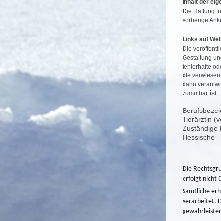
Inhalt der ei
Die Haftung fü
vorherige Ank
Links auf Web
Die veröffentl
Gestaltung und
fehlerhafte od
die verwiesen 
dann verantwor
ist,
zumutbar
Berufsbezei
Tierärztin (
Zuständige
Hessische
Die Rechtsgru
erfolgt nicht
Sämtliche erh
verarbeitet. 
gewährleisten