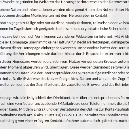
n Zwecke begründen im Weiteren das Herausgeberinteresse an der Datenverarb
obene Daten und Informationen werden nicht genutzt, um den Nutzer dieser Homepa
botenen digitalen Möglichkeiten mit dem Herausgeber in Kontakt.
daten gegen zufällige oder vorsätzliche Manipulationen, teilweisen oder vollstä
men im Zugriffsbereich geeignete technische und organisatorische Sicherheit
mepage befinden sich Verlinkungen zu anderen Webseiten im Internet. Mit Ankli
ieser Homepage übernimmt keine Haftung für Rechtsverletzungen, dahingestel
lassen dieser Homepage einhergehen könnten. Insbesondere haftet der Herausgeb
hrung der Verlinkungen sowie darüber hinaus durch Besuch der extern verlinkt
n dieser Homepage werden durch den vom Nutzer verwendeten Browser automati
em Moment abgerufen wird, übertragen. Diese werden zumindest zeitweilig in e
men sind Daten, die der Internetprovider des Nutzers auf gesetzlicher oder so
 sind z. B. die IP-Adresse des Nutzer-Endgerätes, Datum und Uhrzeit des Zugri
eite, von der aus der Zugriff erfolgt, der zugreifende Browser und das Betrieb
mepage wird die Möglichkeit des Direktkontaktes über ein entsprechendes Formu
uch eine vom Nutzer anzugebende E-Mailadresse oder Telefonnummer, die als Pf
erden kann. Mit dem Eintrag und der Bestätigung des Opt-Ins zur Kontaktaufnahm
taufnahme nach Art. 6 Abs. 1 Satz 1 a) DSGVO. Die übermittelten Kontaktdaten
unabhängig von einer erfolgten Kontaktaufnahme automatisch spätestens nach