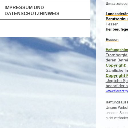
Umsatzsteuer
IMPRESSUM UND
DATENSCHUTZHINWEIS
Landestierä
Berufsordnu
Hessen
Heilberufeg
Hessen
Haftungshin
Trotz sorgfä
deren Betrei
Copyright:
Sämtliche In
Copyright 
Jegliche Sp
bedarf der 
www.tierarztpr
Haftungsauss
Unsere Websit
unseren Seiten
nicht veränder